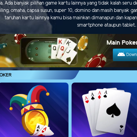
a. Ada banyak pilihan game kartu lainnya yang tidak kalah ser
liling, omaha, capsa susun, super 10, domino dan masih banyak g
taruhan kartu lainnya kamu bisa mainkan dimanapun dan kapan
smartphone ataupun tablet.
Downl
OKER