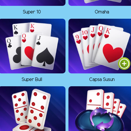
Super 10
Omaha
Super Bull
Capsa Susun